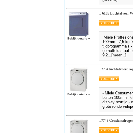
T 6185 Luchtafvoer W
Miele Proffesionel
Bekijk details
››
100mm - 7,5 kg tr
tijdprogramma's -
gemoffeld staal - 
9,2...
[meer...]
T7734 luchtafvoerdro
- Miele Consument
Bekijk details
››
buiten 100mm - 6
display resttijd -
grote ronde vulop
T7748 Condensdroger