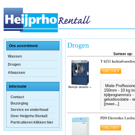
Drogen
Ons assortiment
Sorteer op:
Wassen
T 6251 luchtafvoerdro
Drogen
Afwassen
Miele Proffesionel
Informatie
Bekijk details
››
150mm - 10 kg tr
tijdprogramma's -
Contact
geluidsisolatie - 
Bezorging
[meer...]
Service en onderhoud
Over Heijprho Rentall
PD9 Electrolux Lucht
Particulieren klikken hier