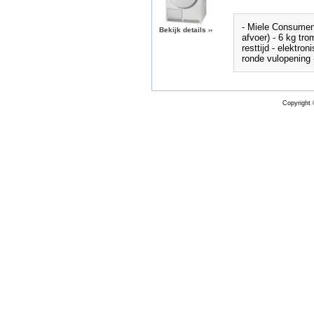
- Miele Consument
Bekijk details
››
afvoer) - 6 kg tr
resttijd - elektro
ronde vulopening 
Copyright 