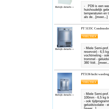
- PD9 is een wasd
Bekijk details
››
huishoudelijk geb
temperaturen en t
als de...
[meer...]
PT 5135C Condensdr
- Miele Semi-prof
Bekijk details
››
reservoir) - 6,5 k
vochtmeting - ook
trommel - geluidsi
380 Volt...
[meer...
PT5136 lucht wasdrog
- Miele Semi-prof.
Bekijk details
››
100mm - 6,5 kg tr
- ook tijdprogram
geluidsisolatie - 
[meer...]