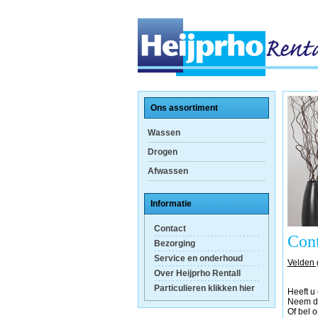
Ons assortiment
Wassen
Drogen
Afwassen
Informatie
Contact
Cont
Bezorging
Service en onderhoud
Velden
Over Heijprho Rentall
Particulieren klikken hier
Heeft u
Neem da
Of bel o